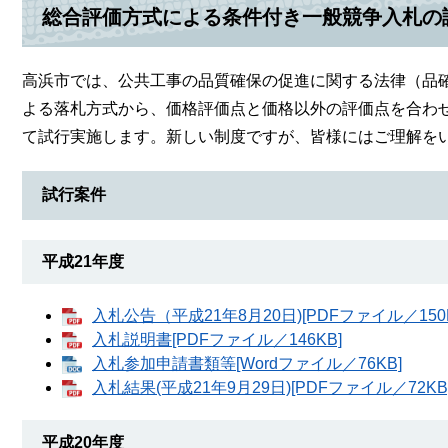
総合評価方式による条件付き一般競争入札の
高浜市では、公共工事の品質確保の促進に関する法律（品
よる落札方式から、価格評価点と価格以外の評価点を合わ
て試行実施します。新しい制度ですが、皆様にはご理解を
試行案件
平成21年度
入札公告（平成21年8月20日)[PDFファイル／150K
入札説明書[PDFファイル／146KB]
入札参加申請書類等[Wordファイル／76KB]
入札結果(平成21年9月29日)[PDFファイル／72KB
平成20年度