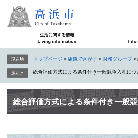
ペ
メ
ー
ニ
ジ
ュ
の
ー
先
を
生活に関する情報
頭
飛
Living information
Info
で
ば
す
し
トップページ
>
組織でさがす
>
財務グループ
>
現在地
。
て
本
総合評価方式による条件付き一般競争入札につ
文
へ
本
総合評価方式による条件付き一般競
文