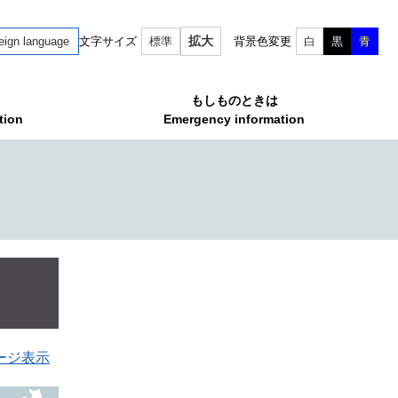
拡大
eign language
文字サイズ
標準
背景色変更
白
黒
青
もしものときは
tion
Emergency information
ージ表示