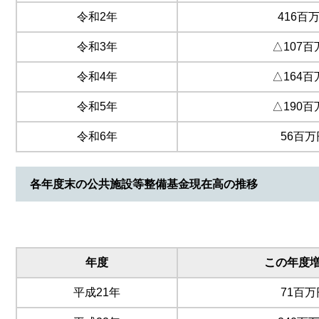
令和2年
416百
令和3年
△107百
令和4年
△164百
令和5年
△190百
令和6年
56百万
各年度末の公共施設等整備基金現在高の推移
年度
この年度
平成21年
71百万