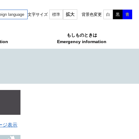
拡大
eign language
文字サイズ
標準
背景色変更
白
黒
青
もしものときは
tion
Emergency information
ージ表示