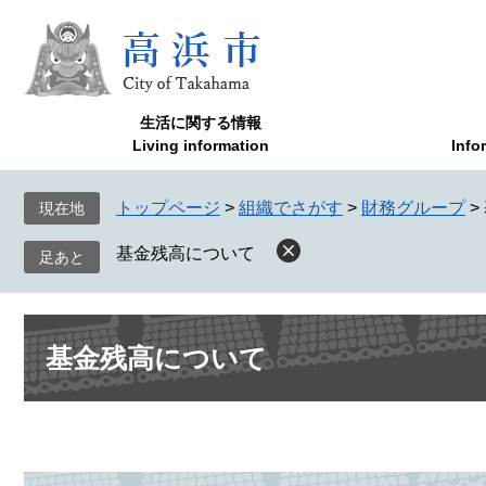
ペ
メ
ー
ニ
ジ
ュ
の
ー
先
を
生活に関する情報
頭
飛
Living information
Info
で
ば
す
し
トップページ
>
組織でさがす
>
財務グループ
>
現在地
。
て
本
基金残高について
文
へ
本
基金残高について
文