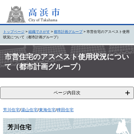
ペ
メ
ー
ニ
ジ
ュ
の
ー
先
を
トップページ
>
組織でさがす
>
都市計画グループ
>
市営住宅のアスベスト使用
頭
飛
状況について（都市計画グループ）
で
ば
す
し
本
。
て
文
市営住宅のアスベスト使用状況につい
本
て（都市計画グループ）
文
へ
ページ内目次
芳川住宅
/
湯山住宅
/
東海住宅
/
稗田住宅
芳川住宅