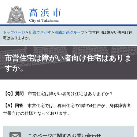
ペ
メ
ー
ニ
ジ
ュ
の
ー
先
を
トップページ
>
組織でさがす
>
都市計画グループ
>
市営住宅は障がい者向け住
頭
飛
宅はありますか。
で
ば
す
し
本
。
て
文
市営住宅は障がい者向け住宅はありま
本
すか。
文
へ
【Q】質問
市営住宅は障がい者向け住宅はありますか？
【A】回答
市営住宅では、稗田住宅の1階の4住戸が、身体障害者
世帯向けの仕様となっております。
このページに関するお問い合わせ