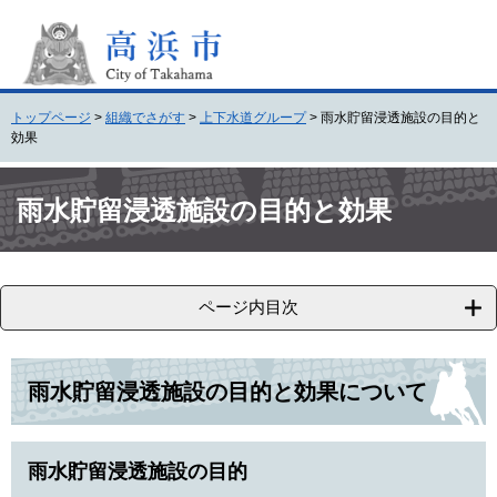
ペ
メ
ー
ニ
ジ
ュ
の
ー
先
を
トップページ
>
組織でさがす
>
上下水道グループ
>
雨水貯留浸透施設の目的と
頭
飛
効果
で
ば
す
し
本
。
て
文
雨水貯留浸透施設の目的と効果
本
文
へ
ページ内目次
雨水貯留浸透施設の目的と効果について
雨水貯留浸透施設の目的