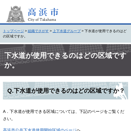
ペ
メ
ー
ニ
ジ
ュ
の
ー
先
を
トップページ
>
組織でさがす
>
上下水道グループ
>
下水道が使用できるのはど
頭
飛
の区域ですか。
で
ば
す
し
本
。
て
文
下水道が使用できるのはどの区域です
本
か。
文
へ
Q.下水道が使用できるのはどの区域ですか？
A．下水道が使用できる区域については、下記のページをご覧くだ
さい。
高浜市公共下水道使用開始区域のページ
ヘ