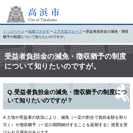
ペ
メ
ー
ニ
ジ
ュ
の
ー
先
を
トップページ
>
組織でさがす
>
上下水道グループ
>
受益者負担金の減免・徴収
頭
飛
猶予の制度について知りたいのですが。
で
ば
す
し
本
。
て
文
受益者負担金の減免・徴収猶予の制度
本
について知りたいのですが。
文
へ
Q.受益者負担金の減免・徴収猶予の制度につ
いて知りたいのですが？
A.土地や受益者の状況により、減免（一定の割合で負担金額を割り
引く）や徴収猶予（一定の期間納付することを延期する）措置を受
けられる場合があります。