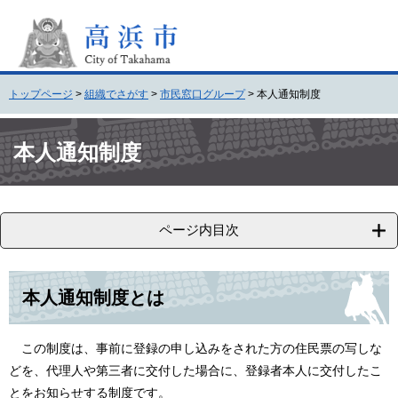
ペ
メ
ー
ニ
ジ
ュ
の
ー
先
を
トップページ
>
組織でさがす
>
市民窓口グループ
>
本人通知制度
頭
飛
で
ば
本
す
し
文
本人通知制度
。
て
本
文
へ
ページ内目次
本人通知制度とは
この制度は、事前に登録の申し込みをされた方の住民票の写しな
どを、代理人や第三者に交付した場合に、登録者本人に交付したこ
とをお知らせする制度です。