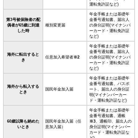
運転免許証など)
年金手帳または基礎年
第3号被保険者の配
金番号通知書、届出人
偶者が65歳に到達
種別変更届
の身分証明(マイナンバ
した時
ーカード・運転免許証
など)
年金手帳または基礎年
金番号通知書、届出人
海外に転出すると
任意加入希望者
※2
の身分証明(マイナンバ
き
ーカード・運転免許証
など)
年金手帳または基礎年
金番号通知書、パスポ
海外から転入する
国民年金加入届
ート、届出人の身分証
とき
明(マイナンバーカー
ド・運転免許証など)
年金手帳または基礎年
金番号通知書、通帳
60歳以降も納めた
国民年金加入届（任
※3
、通帳印、届出人の
いとき
意加入届）
身分証明(マイナンバー
カード・運転免許証な
ど)