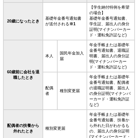
【学生納付特例を希望
の場合】
基礎年金番号通知書
基礎年金番号通知書、
20歳になったとき
が送付される
※1
学生証、届出人の身分
証明(マイナンバーカー
ド・運転免許証など)
年金手帳または基礎年
金番号通知書、退職証
国民年金加入
本人
明書、届出人の身分証
届
明(マイナンバーカー
ド・運転免許証など)
60歳前に会社を退
年金手帳または基礎年
職したとき
金番号通知書、配偶者
配偶
の退職証明書、届出人
種別変更届
者
の身分証明(マイナンバ
ーカード・運転免許証
など)
年金手帳または基礎年
金番号通知書、扶養か
配偶者の扶養から
ら外れた日がわかるも
種別変更届
外れたとき
の、届出人の身分証明
(マイナンバーカード・