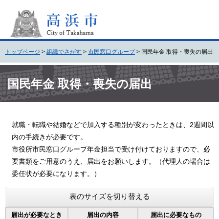
ペ
メ
ー
ニ
ジ
ュ
の
ー
先
を
トップページ
>
組織でさがす
>
市民窓口グループ
>
国民年金 取得・喪失の届出
頭
飛
で
ば
本
す
し
文
国民年金 取得・喪失の届出
。
て
本
文
へ
就職・転職や結婚などで加入する種別が変わったときは、2週間以
内の手続きが必要です。
市役所市民窓口グループ年金担当で受け付けておりますので、必
要書類をご用意のうえ、届出をお願いします。（代理人の場合は
委任状が必要になります。）
表のサイズを切り替える
届出が必要なとき
届出の内容
届出に必要なもの