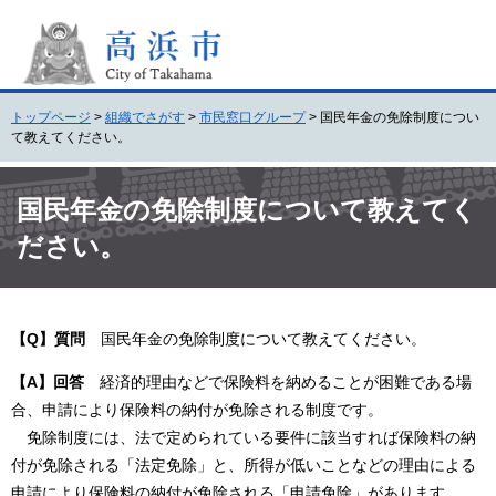
ペ
メ
ー
ニ
ジ
ュ
の
ー
先
を
トップページ
>
組織でさがす
>
市民窓口グループ
>
国民年金の免除制度につい
頭
飛
て教えてください。
で
ば
す
し
本
。
て
文
国民年金の免除制度について教えてく
本
ださい。
文
へ
【Q】質問
国民年金の免除制度について教えてください。
【A】回答
経済的理由などで保険料を納めることが困難である場
合、申請により保険料の納付が免除される制度です。
免除制度には、法で定められている要件に該当すれば保険料の納
付が免除される「法定免除」と、所得が低いことなどの理由による
申請により保険料の納付が免除される「申請免除」があります。