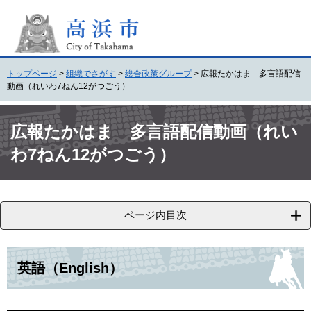
ペ
メ
ー
ニ
ジ
ュ
の
ー
先
を
トップページ
>
組織でさがす
>
総合政策グループ
>
広報たかはま 多言語配信
頭
飛
動画（れいわ7ねん12がつごう）
で
ば
す
し
本
。
て
文
広報たかはま 多言語配信動画（れい
本
わ7ねん12がつごう）
文
へ
ページ内目次
英語（English）