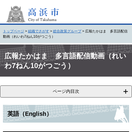
ペ
メ
ー
ニ
ジ
ュ
の
ー
先
を
トップページ
>
組織でさがす
>
総合政策グループ
>
広報たかはま 多言語配信
頭
飛
動画（れいわ7ねん10がつごう）
で
ば
す
し
本
。
て
文
広報たかはま 多言語配信動画（れい
本
わ7ねん10がつごう）
文
へ
ページ内目次
英語（English）