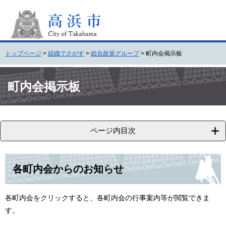
ペ
メ
ー
ニ
ジ
ュ
の
ー
先
を
トップページ
>
組織でさがす
>
総合政策グループ
>
町内会掲示板
頭
飛
で
ば
本
す
し
文
町内会掲示板
。
て
本
文
へ
ページ内目次
各町内会からのお知らせ
各町内会をクリックすると、各町内会の行事案内等が閲覧できま
す。