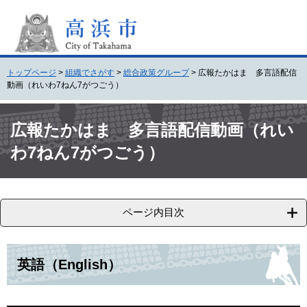
ペ
メ
ー
ニ
ジ
ュ
の
ー
先
を
トップページ
>
組織でさがす
>
総合政策グループ
>
広報たかはま 多言語配信
頭
飛
動画（れいわ7ねん7がつごう）
で
ば
す
し
本
。
て
文
広報たかはま 多言語配信動画（れい
本
わ7ねん7がつごう）
文
へ
ページ内目次
英語（English）