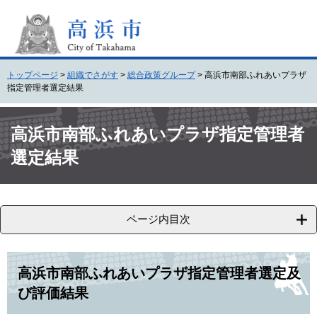
ペ
メ
ー
ニ
ジ
ュ
の
ー
先
を
トップページ
>
組織でさがす
>
総合政策グループ
>
高浜市南部ふれあいプラザ
頭
飛
指定管理者選定結果
で
ば
す
し
本
。
て
文
高浜市南部ふれあいプラザ指定管理者
本
選定結果
文
へ
ページ内目次
高浜市南部ふれあいプラザ指定管理者選定及
び評価結果