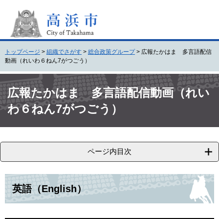
ペ
メ
ー
ニ
ジ
ュ
の
ー
先
を
トップページ
>
組織でさがす
>
総合政策グループ
>
広報たかはま 多言語配信
頭
飛
動画（れいわ６ねん7がつごう）
で
ば
す
し
本
。
て
文
広報たかはま 多言語配信動画（れい
本
わ６ねん7がつごう）
文
へ
ページ内目次
英語（English）