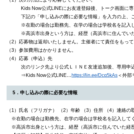
Kids Now公式LINEにお友達登録後、トーク画面に
下記の「申し込みの際に必要な情報」を入力の上、ご
※在勤の場合は勤務先、在学の場合は学校名を記入し
※高浜市出身という方は、経歴（高浜市に住んでいた
（2）応募物は返却いたしません。主催者にて責任をもっ
（3）参加費用はかかりません。
（4）応募（申込）先
次のリンク先より公式ＬＩＮＥ友達追加後、専用申込
⇒Kids Now公式LINE…
https://lin.ee/Dcq5kAs
＜外部
5．申し込みの際に必要な情報
（1）氏名（フリガナ） （2）年齢 （3）住所 （4）連絡
※在勤の場合は勤務先、在学の場合は学校名を記入して
※高浜市出身という方は、経歴（高浜市に住んでいた経