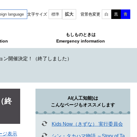
拡大
eign language
文字サイズ
標準
背景色変更
白
黒
青
もしものときは
tion
Emergency information
ィション開催決定！（終了しました）
AI(人工知能)は
（終
こんなページもオススメします
Kids Now（きずな） 実行委員会
ージ表示
シン・タカハマ物語 ～Story of Ta