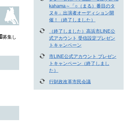
kahama～「○（まる）番目のタ
ヌキ」出演者オーディション開
催！（終了しました）
（終了しました）高浜市LINE公
加
募集し
式アカウント 受信設定プレゼン
トキャンペーン
市LINE公式アカウント プレゼン
トキャンペーン（終了しまし
た）
行財政改革市民会議