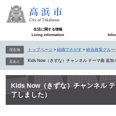
ペ
メ
ー
ニ
ジ
ュ
の
ー
先
を
生活に関する情報
頭
飛
Living information
Info
で
ば
す
し
トップページ
>
組織でさがす
>
総合政策グルー
現在地
。
て
本
Kids Now（きずな）チャンネル テーマ曲 
文
へ
本
Kids Now（きずな）チャンネル
文
了しました）