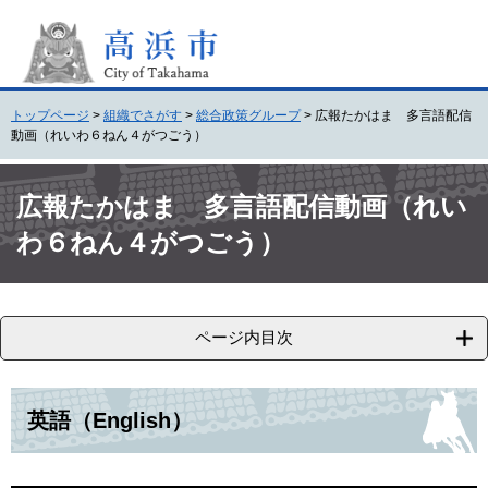
ペ
メ
ー
ニ
ジ
ュ
の
ー
先
を
トップページ
>
組織でさがす
>
総合政策グループ
>
広報たかはま 多言語配信
頭
飛
動画（れいわ６ねん４がつごう）
で
ば
す
し
本
。
て
文
広報たかはま 多言語配信動画（れい
本
わ６ねん４がつごう）
文
へ
ページ内目次
英語（English）