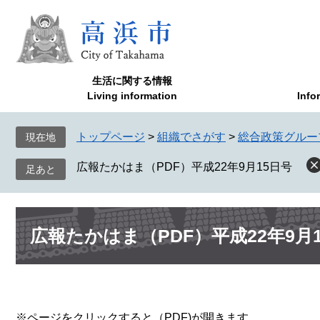
ペ
メ
ー
ニ
ジ
ュ
の
ー
先
を
生活に関する情報
頭
飛
Living information
Info
で
ば
す
し
トップページ
>
組織でさがす
>
総合政策グルー
現在地
。
て
本
広報たかはま（PDF）平成22年9月15日号
文
へ
本
広報たかはま（PDF）平成22年9月
文
※ページをクリックすると（PDF)が開きます。