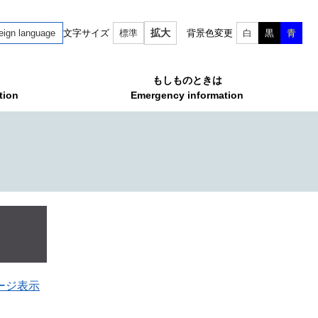
拡大
eign language
文字サイズ
標準
背景色変更
白
黒
青
もしものときは
tion
Emergency information
ージ表示