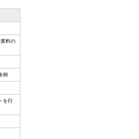
授業料の
条例
トを行