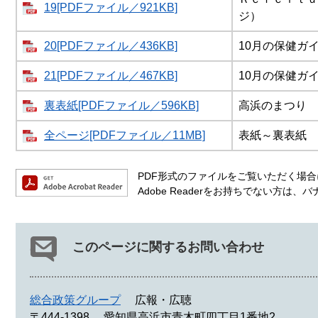
19[PDFファイル／921KB]
ジ）
20[PDFファイル／436KB]
10月の保健ガ
21[PDFファイル／467KB]
10月の保健ガ
裏表紙[PDFファイル／596KB]
高浜のまつり
全ページ[PDFファイル／11MB]
表紙～裏表紙
PDF形式のファイルをご覧いただく場合には
Adobe Readerをお持ちでない方
このページに関するお問い合わせ
総合政策グループ
広報・広聴
〒444-1398
愛知県高浜市青木町四丁目1番地2