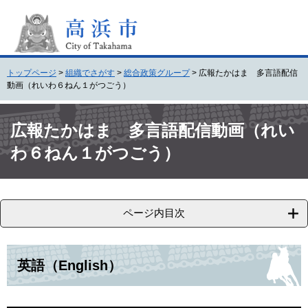
ペ
メ
ー
ニ
ジ
ュ
の
ー
先
を
トップページ
>
組織でさがす
>
総合政策グループ
>
広報たかはま 多言語配信
頭
飛
動画（れいわ６ねん１がつごう）
で
ば
す
し
本
。
て
文
広報たかはま 多言語配信動画（れい
本
わ６ねん１がつごう）
文
へ
ページ内目次
英語（English）