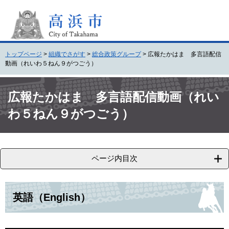
ペ
メ
ー
ニ
ジ
ュ
の
ー
先
を
トップページ
>
組織でさがす
>
総合政策グループ
>
広報たかはま 多言語配信
頭
飛
動画（れいわ５ねん９がつごう）
で
ば
す
し
本
。
て
文
広報たかはま 多言語配信動画（れい
本
わ５ねん９がつごう）
文
へ
ページ内目次
英語（English）