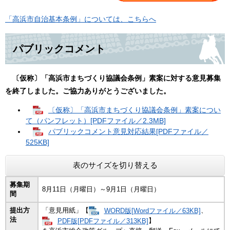
「高浜市自治基本条例」については、こちらへ
パブリックコメント
〔仮称〕「高浜市まちづくり協議会条例」素案に対する意見募集
を終了しました。ご協力ありがとうございました。
〔仮称〕「高浜市まちづくり協議会条例」素案につい
て（パンフレット）[PDFファイル／2.3MB]
パブリックコメント意見対応結果[PDFファイル／
525KB]
表のサイズを切り替える
募集期
8月11日（月曜日）～9月1日（月曜日）
間
提出方
「意見用紙」【
WORD版[Wordファイル／63KB]
、
法
PDF版[PDFファイル／313KB]
】