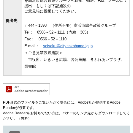
を高浜市総合政策グループへ直接、郵送、Fax、メールにて
提出、もしくは下記施設の
ご意見箱に投函してください。
提出先
〒444－1398 （住所不要）高浜市総合政策グループ
Tel： 0566－52－1111（内線 365）
Fax： 0566－52－1110
E-mail：
seisaku@city.takahama.lg.jp
＜ご意見箱設置施設＞
市役所、いきいき広場、各公民館、各ふれあいプラザ、
図書館
PDF形式のファイルをご覧いただく場合には、Adobe社が提供するAdobe
Readerが必要です。
Adobe Readerをお持ちでない方は、バナーのリンク先からダウンロードしてく
ださい。（無料）