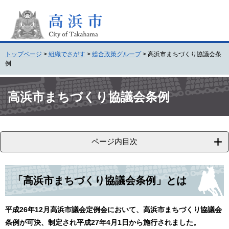
ペ
メ
ー
ニ
ジ
ュ
の
ー
先
を
トップページ
>
組織でさがす
>
総合政策グループ
>
高浜市まちづくり協議会条
頭
飛
例
で
ば
す
し
本
。
て
文
高浜市まちづくり協議会条例
本
文
へ
ページ内目次
「高浜市まちづくり協議会条例」とは
平成26年12月高浜市議会定例会において、高浜市まちづくり協議会
条例が可決、制定され平成27年4月1日から施行されました。