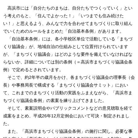
高浜市には「自分たちのまちは、自分たちでつくっていく」とい
う考えのもと、「住んでよかった！」「いつまでも住み続けた
い！」と思えるよう、みんなで力を合わせてまちづくりに取り組ん
でいくためのルールをまとめた「自治基本条例」があります。
「自治基本条例」には、各小学校区単位で活動している「まちづ
くり協議会」が、地域自治の仕組みとして位置付けられています
が、「まちづくり協議会」はどのような要件を備えていなければな
らないか、詳細については別の条例（＝高浜市まちづくり協議会条
例）で定めるとされています。
そこで、約2年半の歳月をかけ、各まちづくり協議会の理事長（会
長）や事務局長で構成する「まちづくり協議会サミット」におい
て、これまでのまちづくり活動の実践をふまえながら、「高浜市ま
ちづくり協議会条例」の素案を練り上げてきました。
そして、素案説明会やパブリックコメントなどの意見聴取を経て
成案をまとめ、平成26年12月定例会において可決・制定されまし
た。
また、「高浜市まちづくり協議会条例」の施行に関し、必要な事