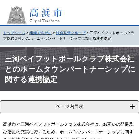
ペ
メ
ー
ニ
ジ
ュ
の
ー
先
を
トップページ
>
組織でさがす
>
総合政策グループ
>
三河ベイフットボールクラ
頭
飛
ブ株式会社とのホームタウンパートナーシップに関する連携協定
で
ば
す
し
本
。
て
文
三河ベイフットボールクラブ株式会社
本
とのホームタウンパートナーシップに
文
へ
関する連携協定
ページ内目次
高浜市と三河ベイフットボールクラブ株式会社は、お互いの発展及
び活動の充実に資するため、ホームタウンパートナーシップに関す