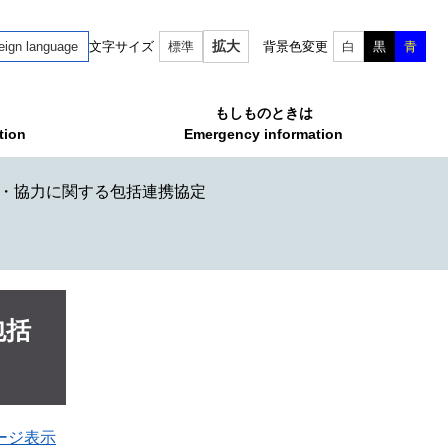
拡大
eign language
文字サイズ
標準
背景色変更
白
黒
青
もしものときは
tion
Emergency information
・協力に関する包括連携協定
包括
ージ表示