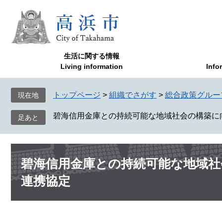
ペ
メ
ー
ニ
ジ
ュ
の
ー
先
を
生活に関する情報
頭
飛
Living information
Info
で
ば
す
し
トップページ
>
組織でさがす
>
総合政策グルー
現在地
。
て
本
碧海信用金庫との持続可能な地域社会の構築に
文
へ
本
碧海信用金庫との持続可能な地域社
文
連携協定