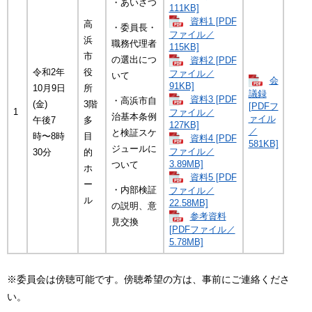
・あいさつ
111KB]
資料1 [PDF
高
・委員長・
ファイル／
浜
職務代理者
115KB]
市
の選出につ
資料2 [PDF
令和2年
役
ファイル／
いて
会
91KB]
10月9日
所
議録
資料3 [PDF
・高浜市自
(金)
3階
[PDFフ
1
ファイル／
治基本条例
ァイル
午後7
多
127KB]
／
と検証スケ
時〜8時
目
資料4 [PDF
581KB]
ジュールに
ファイル／
30分
的
3.89MB]
ついて
ホ
資料5 [PDF
ー
・内部検証
ファイル／
ル
22.58MB]
の説明、意
参考資料
見交換
[PDFファイル／
5.78MB]
※委員会は傍聴可能です。傍聴希望の方は、事前にご連絡くださ
い。