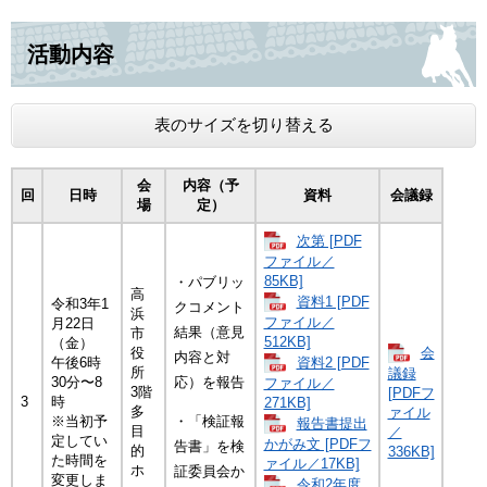
活動内容
表のサイズを切り替える
会
内容（予
回
日時
資料
会議録
場
定）
次第 [PDF
ファイル／
85KB]
・パブリッ
高
資料1 [PDF
令和3年1
クコメント
浜
ファイル／
月22日
結果（意見
市
512KB]
（金）
会
役
内容と対
資料2 [PDF
午後6時
所
議録
30分〜8
応）を報告
ファイル／
3階
[PDFフ
3
時
271KB]
多
ァイル
※当初予
・「検証報
報告書提出
目
／
定してい
かがみ文 [PDFフ
告書」を検
的
336KB]
た時間を
ァイル／17KB]
ホ
証委員会か
変更しま
令和2年度