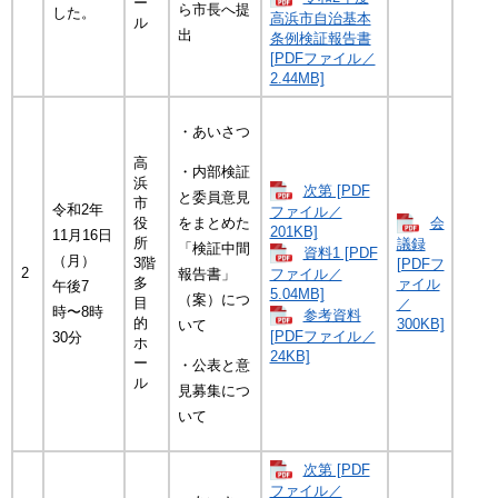
ー
ら市長へ提
した。
高浜市自治基本
ル
出
条例検証報告書
[PDFファイル／
2.44MB]
・あいさつ
高
・内部検証
浜
次第 [PDF
と委員意見
市
令和2年
ファイル／
会
役
をまとめた
201KB]
11月16日
所
議録
「検証中間
資料1 [PDF
（月）
3階
[PDFフ
2
報告書」
ファイル／
多
ァイル
午後7
5.04MB]
（案）につ
目
／
時〜8時
参考資料
的
300KB]
いて
[PDFファイル／
30分
ホ
24KB]
ー
・公表と意
ル
見募集につ
いて
次第 [PDF
ファイル／