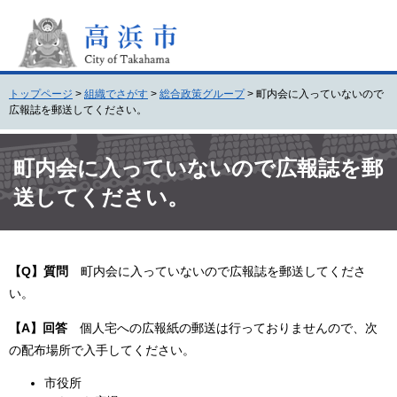
ペ
メ
ー
ニ
ジ
ュ
の
ー
先
を
トップページ
>
組織でさがす
>
総合政策グループ
>
町内会に入っていないので
頭
飛
広報誌を郵送してください。
で
ば
す
し
本
。
て
文
町内会に入っていないので広報誌を郵
本
送してください。
文
へ
【Q】質問
町内会に入っていないので広報誌を郵送してくださ
い。
【A】回答
個人宅への広報紙の郵送は行っておりませんので、次
の配布場所で入手してください。
市役所