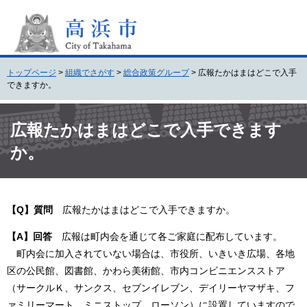
ペ
メ
ー
ニ
ジ
ュ
の
ー
先
を
トップページ
>
組織でさがす
>
総合政策グループ
>
広報たかはまはどこで入手
頭
飛
できますか。
で
ば
す
し
本
。
て
文
広報たかはまはどこで入手できます
本
か。
文
へ
【Q】質問
広報たかはまはどこで入手できますか。
【A】回答
広報は町内会を通じて各ご家庭に配布しています。
町内会に加入されていない場合は、市役所、いきいき広場、各地
区の公民館、図書館、かわら美術館、市内コンビニエンスストア
（サークルＫ、サンクス、セブンイレブン、デイリーヤマザキ、フ
ァミリーマート、ミニストップ、ローソン）に設置していますので