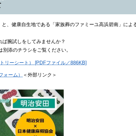
て
」と、健康自生地である「家族葬のファミーユ高浜碧南」によ
れば腕試しをしてみませんか？
ては別添のチラシをご覧ください。
ーシート） [PDFファイル／886KB]
eフォーム）
＜外部リンク＞