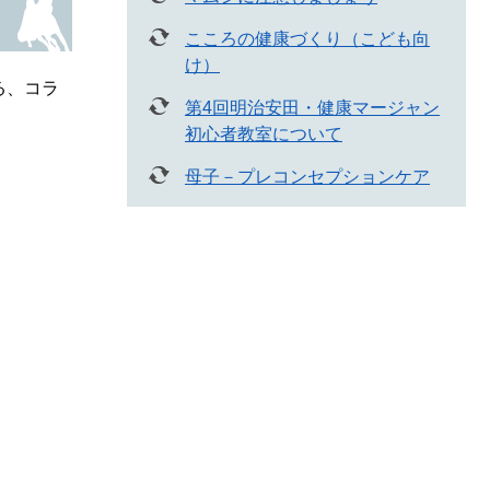
こころの健康づくり（こども向
け）
る、コラ
第4回明治安田・健康マージャン
初心者教室について
母子－プレコンセプションケア