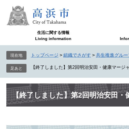
ペ
メ
ー
ニ
ジ
ュ
の
ー
先
を
生活に関する情報
頭
飛
Living information
Info
で
ば
す
し
トップページ
>
組織でさがす
>
共生推進グルー
現在地
。
て
本
【終了しました】第2回明治安田・健康マージ
文
へ
本
【終了しました】第2回明治安田・
文