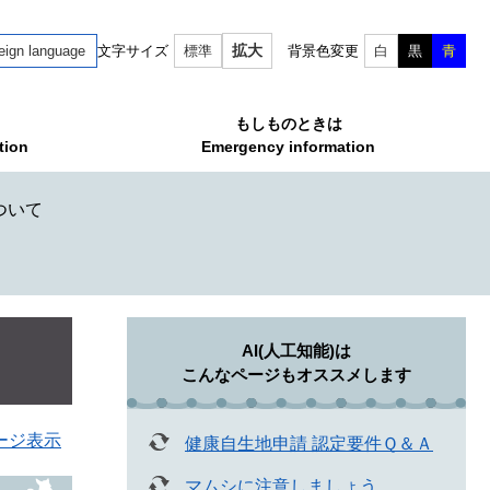
拡大
eign language
文字サイズ
標準
背景色変更
白
黒
青
もしものときは
tion
Emergency information
ついて
AI(人工知能)は
こんなページもオススメします
ージ表示
健康自生地申請 認定要件Ｑ＆Ａ
マムシに注意しましょう