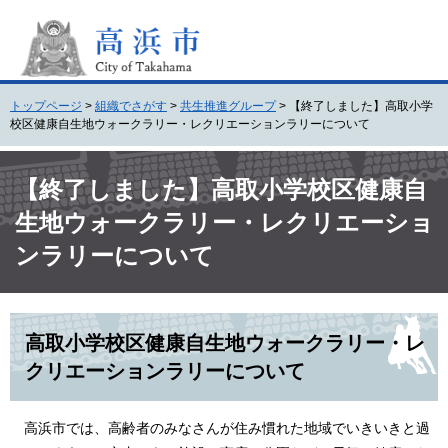
ペ
メ
ー
ニ
ジ
ュ
の
ー
先
を
トップページ
>
組織でさがす
>
共生推進グループ
>
【終了しました】高取小学
頭
飛
校区健康自生地ウォークラリー・レクリエーションラリーについて
で
ば
す
し
本
。
て
文
【終了しました】高取小学校区健康自
本
生地ウォークラリー・レクリエーショ
文
へ
ンラリーについて
高取小学校区健康自生地ウォークラリー・レ
クリエーションラリーについて
高浜市では、高齢者のみなさんが住み慣れた地域でいきいきと過