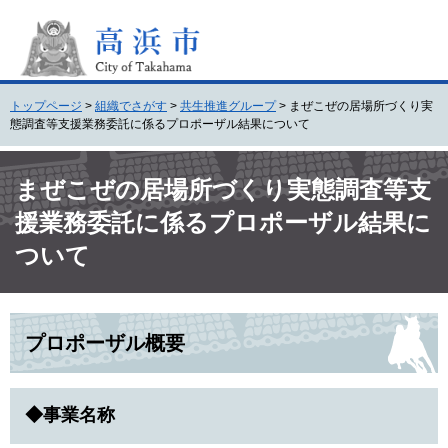
ペ
メ
ー
ニ
ジ
ュ
の
ー
先
を
トップページ
>
組織でさがす
>
共生推進グループ
>
まぜこぜの居場所づくり実
頭
飛
態調査等支援業務委託に係るプロポーザル結果について
で
ば
す
し
本
。
て
文
まぜこぜの居場所づくり実態調査等支
本
援業務委託に係るプロポーザル結果に
文
へ
ついて
プロポーザル概要
◆事業名称