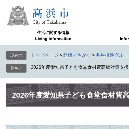
ペ
メ
ー
ニ
ジ
ュ
の
ー
先
を
生活に関する情報
頭
飛
Living information
Info
で
ば
す
し
トップページ
>
組織でさがす
>
共生推進グルー
現在地
。
て
本
2026年度愛知県子ども食堂食材費高騰対策支
文
へ
本
2026年度愛知県子ども食堂食材費
文