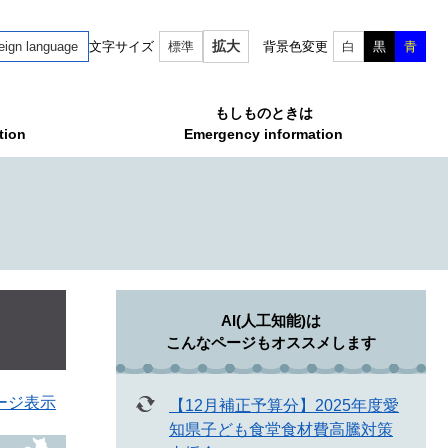
拡大
eign language
文字サイズ
標準
背景色変更
白
黒
青
もしものときは
tion
Emergency information
て
AI(人工知能)は
こんなページもオススメします
ージ表示
【12月補正予算分】2025年度愛
知県子ども食堂食材費高騰対策