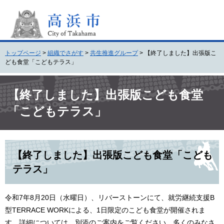
ペ
メ
ー
ニ
ジ
ュ
の
ー
先
を
トップページ
>
組織でさがす
>
共生推進グループ
>
【終了しました】出張版こ
頭
飛
ども食堂「こどもテラス」
で
ば
す
し
本
。
て
文
【終了しました】出張版こども食堂
本
「こどもテラス」
文
へ
【終了しました】出張版こども食堂「こども
テラス」
令和7年8月20日（水曜日）、リバーストーンにて、就労継続支援B
型TERRACE WORKによる、1日限定のこども食堂が開催されま
す。詳細については、別添のご案内をご覧ください。多くのみなさ