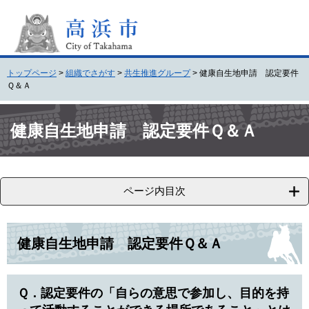
ペ
メ
ー
ニ
ジ
ュ
の
ー
先
を
トップページ
>
組織でさがす
>
共生推進グループ
>
健康自生地申請 認定要件
頭
飛
Ｑ＆Ａ
で
ば
す
し
本
。
て
文
健康自生地申請 認定要件Ｑ＆Ａ
本
文
へ
ページ内目次
健康自生地申請 認定要件Ｑ＆Ａ
Ｑ．認定要件の「自らの意思で参加し、目的を持