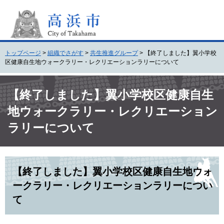
ペ
メ
ー
ニ
ジ
ュ
の
ー
先
を
トップページ
>
組織でさがす
>
共生推進グループ
>
【終了しました】翼小学校
頭
飛
区健康自生地ウォークラリー・レクリエーションラリーについて
で
ば
す
し
本
。
て
文
【終了しました】翼小学校区健康自生
本
地ウォークラリー・レクリエーション
文
へ
ラリーについて
【終了しました】翼小学校区健康自生地ウォ
ークラリー・レクリエーションラリーについ
て