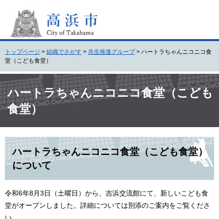
ペ
メ
ー
ニ
ジ
ュ
の
ー
先
を
トップページ
>
組織でさがす
>
共生推進グループ
>
ハートラちゃんニコニコ食
頭
飛
堂（こども食堂）
で
ば
す
し
本
。
て
文
ハートラちゃんニコニコ食堂（こども
本
食堂）
文
へ
ハートラちゃんニコニコ食堂（こども食堂）
について
令和6年8月3日（土曜日）から、吉浜交流館にて、新しいこども食
堂がオープンしました。詳細については別添のご案内をご覧くださ
い。