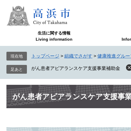
ペ
メ
ー
ニ
ジ
ュ
の
ー
先
を
生活に関する情報
頭
飛
Living information
Info
で
ば
す
し
トップページ
>
組織でさがす
>
健康推進グルー
現在地
。
て
本
がん患者アピアランスケア支援事業補助金
文
へ
本
がん患者アピアランスケア支援事
文