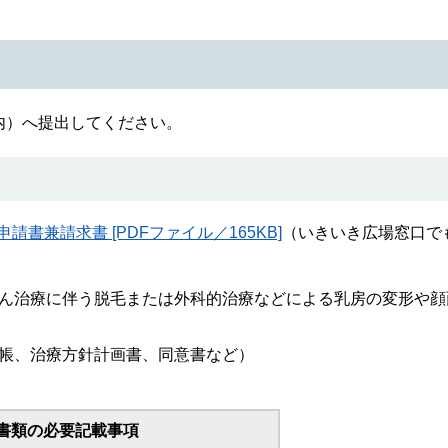
内）へ提出してください。
兼請求書 [PDFファイル／165KB]
（いきいき広場窓口で
ん治療に伴う脱毛または外科的治療などによる乳房の変形や顔
帳、治療方針計画書、同意書など）
書類の必要記載事項