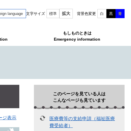
拡大
eign language
文字サイズ
標準
背景色変更
白
黒
青
もしものときは
tion
Emergency information
このページを見ている人は
こんなページも見ています
ージ表示
医療費等の支給申請（福祉医療
費受給者）