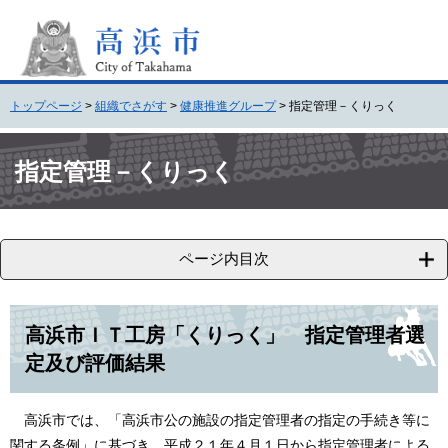
ペ
メ
ー
ニ
ジ
ュ
の
ー
先
を
トップページ
>
組織でさがす
>
健康推進グループ
>
指定管理－くりっく
頭
飛
で
ば
本
す
し
文
指定管理－くりっく
。
て
本
文
へ
ページ内目次
高浜市ＩＴ工房「くりっく」 指定管理者選
定及び評価結果
高浜市では、「高浜市公の施設の指定管理者の指定の手続き等に
関する条例」に基づき、平成２１年４月１日から指定管理者による