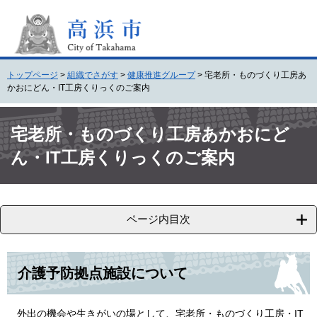
ペ
メ
ー
ニ
ジ
ュ
の
ー
先
を
トップページ
>
組織でさがす
>
健康推進グループ
>
宅老所・ものづくり工房あ
頭
飛
かおにどん・IT工房くりっくのご案内
で
ば
す
し
本
。
て
文
宅老所・ものづくり工房あかおにど
本
ん・IT工房くりっくのご案内
文
へ
ページ内目次
介護予防拠点施設について
外出の機会や生きがいの場として、宅老所・ものづくり工房・IT