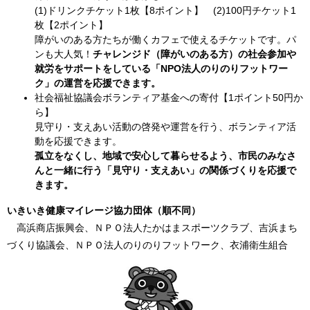
(1)ドリンクチケット1枚【8ポイント】 (2)100円チケット1
枚【2ポイント】
障がいのある方たちが働くカフェで使えるチケットです。パ
ンも大人気！
チャレンジド（障がいのある方）の社会参加や
就労をサポートをしている「NPO法人のりのりフットワー
ク」の運営を応援できます。
社会福祉協議会ボランティア基金への寄付【1ポイント50円か
ら】
見守り・支えあい活動の啓発や運営を行う、ボランティア活
動を応援できます。
孤立をなくし、地域で安心して暮らせるよう、市民のみなさ
んと一緒に行う「見守り・支えあい」の関係づくりを応援で
きます。
いきいき健康マイレージ協力団体（順不同）
高浜商店振興会、ＮＰＯ法人たかはまスポーツクラブ、吉浜まち
づくり協議会、ＮＰＯ法人のりのりフットワーク、衣浦衛生組合