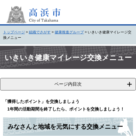
ペ
メ
ー
ニ
ジ
ュ
の
ー
先
を
トップページ
>
組織でさがす
>
健康推進グループ
>
いきいき健康マイレージ交
頭
飛
換メニュー
で
ば
す
し
本
。
て
文
いきいき健康マイレージ交換メニュー
本
文
へ
ページ内目次
「獲得したポイント」を交換しましょう
1年間の活動期間を終了したら、ポイントを交換しましょう！
みなさんと地域を元気にする交換メニュー