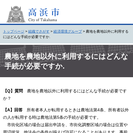
ペ
メ
ー
ニ
ジ
ュ
の
ー
先
を
トップページ
>
組織でさがす
>
経済環境グループ
>
農地を農地以外に利用する
頭
飛
にはどんな手続が必要ですか.
で
ば
す
し
本
。
て
文
農地を農地以外に利用するにはどんな
本
手続が必要ですか.
文
へ
【Q】質問
農地を農地以外に利用するにはどんな手続が必要です
か？
【A】回答
所有者本人が転用するときは農地法第4条、所有者以外
の人が転用する時は農地法第5条の手続が必要です。
市街化区域の場合は届出申請を、市街化調整区域の場合は位置や
周辺状況、他法令の条件が揃えば許可になることがあります。事前