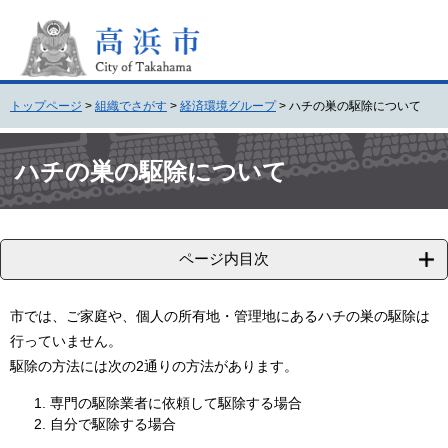
ペ
メ
ー
ニ
ジ
ュ
の
ー
先
を
トップページ
>
組織でさがす
>
経済環境グループ
>
ハチの巣の駆除について
頭
飛
で
ば
本
す
し
文
ハチの巣の駆除について
。
て
本
文
へ
ページ内目次
市では、ご家庭や、個人の所有地・管理地にあるハチの巣の駆除は
行っていません。
駆除の方法には次の2通りの方法があります。
専門の駆除業者に依頼して駆除する場合
自分で駆除する場合