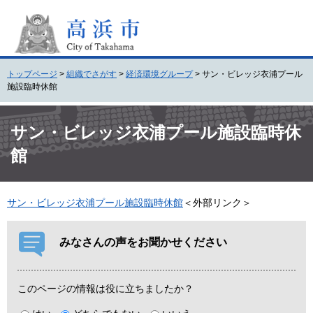
ペ
メ
ー
ニ
ジ
ュ
の
ー
先
を
トップページ
>
組織でさがす
>
経済環境グループ
>
サン・ビレッジ衣浦プール
頭
飛
施設臨時休館
で
ば
す
し
本
。
て
文
サン・ビレッジ衣浦プール施設臨時休
本
館
文
へ
サン・ビレッジ衣浦プール施設臨時休館
＜外部リンク＞
みなさんの声をお聞かせください
このページの情報は役に立ちましたか？