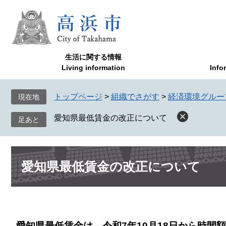
ペ
メ
ー
ニ
ジ
ュ
の
ー
先
を
生活に関する情報
頭
飛
Living information
Info
で
ば
す
し
トップページ
>
組織でさがす
>
経済環境グルー
現在地
。
て
本
愛知県最低賃金の改正について
文
へ
本
愛知県最低賃金の改正について
文
愛知県最低賃金は、令和7年10月18日から時間額1