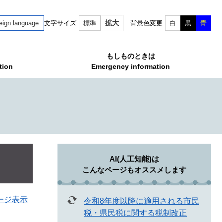
拡大
eign language
文字サイズ
標準
背景色変更
白
黒
青
もしものときは
tion
Emergency information
AI(人工知能)は
こんなページもオススメします
ージ表示
令和8年度以降に適用される市民
税・県民税に関する税制改正