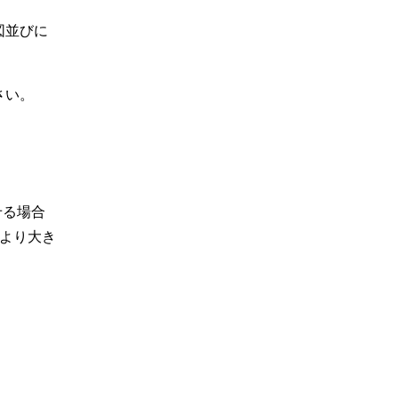
図並びに
さい。
せる場合
より大き