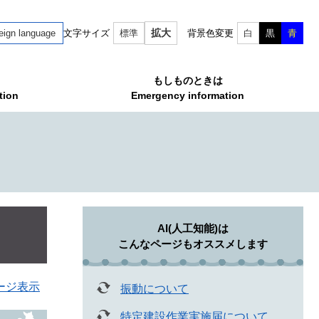
拡大
eign language
文字サイズ
標準
背景色変更
白
黒
青
もしものときは
tion
Emergency information
AI(人工知能)は
こんなページもオススメします
ージ表示
振動について
特定建設作業実施届について