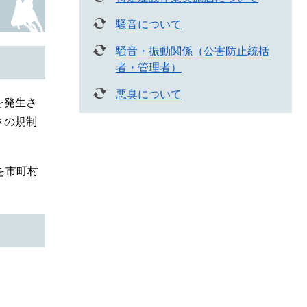
騒音について
騒音・振動関係（公害防止統括
者・管理者）
悪臭について
を発生さ
さの規制
を市町村