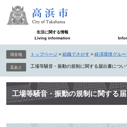
ペ
メ
ー
ニ
ジ
ュ
の
ー
先
を
生活に関する情報
頭
飛
Living information
Info
で
ば
す
し
トップページ
>
組織でさがす
>
経済環境グルー
現在地
。
て
本
工場等騒音・振動の規制に関する届出書につい
文
へ
本
工場等騒音・振動の規制に関する届
文