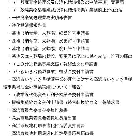
​ ・（一般廃棄物処理業及び浄化槽清掃業の申請事項）変更届
・（一般廃棄物処理業及び浄化槽清掃業）業務廃止(休止)届
​ ・一般廃棄物処理業務実績報告書
・浄化槽清掃報告書
​ ・墓地（納骨堂、火葬場）経営許可申請書
​ ・墓地（納骨堂、火葬場）変更許可申請書
・墓地（納骨堂、火葬場）廃止許可申請書
​ ・墓地又は火葬場の新設、変更又は廃止に係るみなし許可の届出
​ ・（ごみ分別収集事業支援）報奨金交付申請書
​ ・（いきいき号循環事業）補助金交付申請書
​ ・高浜市いきいき号循環事業の運営に対する高浜市いきいき号循
環事業補助金の事業実績について（報告）
​ ・（農業近代化資金）利子補給金交付申請書
​ ・機構集積協力金交付申請書（経営転換協力金）兼請求書
​ ・高浜市農業委員会委員推薦書
​ ・高浜市農業委員会委員応募届出書
​ ・高浜市農地利用最適化推進委員推薦書
​ ・高浜市農地利用最適化推進委員応募届出書