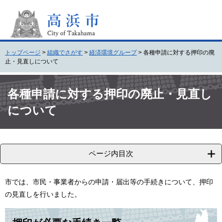
ペ
メ
ー
ニ
ジ
ュ
の
ー
先
を
トップページ
>
組織でさがす
>
経済環境グループ
>
各種申請に対する押印の廃
頭
飛
止・見直しについて
で
ば
す
し
本
。
て
文
各種申請に対する押印の廃止・見直し
本
について
文
へ
ページ内目次
市では、市民・事業者からの申請・届出等の手続きについて、押印
の見直しを行いました。