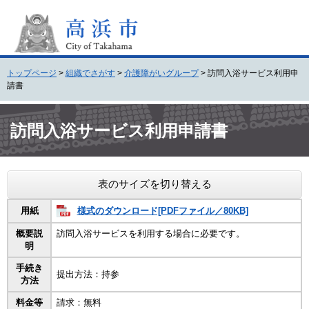
ペ
メ
ー
ニ
ジ
ュ
の
ー
先
を
トップページ
>
組織でさがす
>
介護障がいグループ
>
訪問入浴サービス利用申
頭
飛
請書
で
ば
す
し
本
。
て
文
訪問入浴サービス利用申請書
本
文
へ
表のサイズを切り替える
様式のダウンロード[PDFファイル／80KB]
用紙
概要説
訪問入浴サービスを利用する場合に必要です。
明
手続き
提出方法：持参
方法
料金等
請求：無料