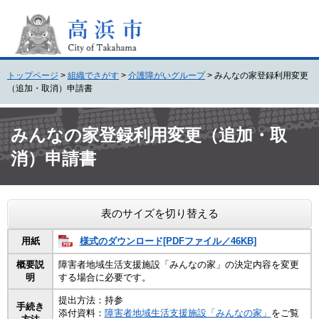
ペ
メ
ー
ニ
ジ
ュ
の
ー
先
を
トップページ
>
組織でさがす
>
介護障がいグループ
>
みんなの家登録利用変更
頭
飛
（追加・取消）申請書
で
ば
す
し
本
。
て
文
みんなの家登録利用変更（追加・取
本
消）申請書
文
へ
表のサイズを切り替える
様式のダウンロード[PDFファイル／46KB]
用紙
概要説
障害者地域生活支援施設「みんなの家」の決定内容を変更
明
する場合に必要です。
提出方法：持参
手続き
添付資料：
障害者地域生活支援施設「みんなの家」
をご覧