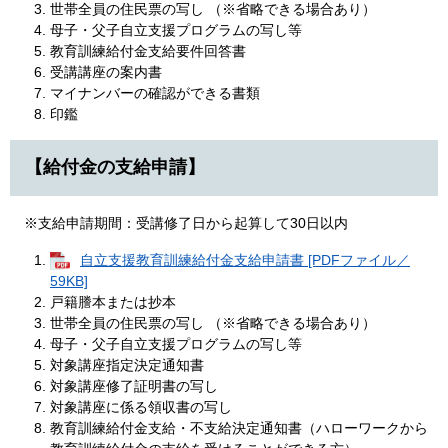
世帯全員の住民票の写し （※省略できる場合あり）
母子・父子自立支援プログラムの写し等
教育訓練給付金支給要件回答書
受講講座の案内書
マイナンバーの確認ができる書類
印鑑
【給付金の支給申請】
※支給申請期間：受講修了日から起算して30日以内
自立支援教育訓練給付金支給申請書 [PDFファイル／
59KB]
戸籍謄本または抄本
世帯全員の住民票の写し （※省略できる場合あり）
母子・父子自立支援プログラムの写し等
対象講座指定決定通知書
対象講座修了証明書の写し
対象講座に係る領収書の写し
教育訓練給付金支給・不支給決定通知書（ハローワークから