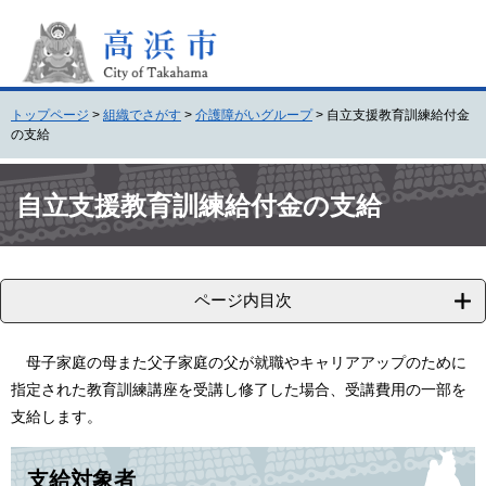
ペ
メ
ー
ニ
ジ
ュ
の
ー
先
を
トップページ
>
組織でさがす
>
介護障がいグループ
>
自立支援教育訓練給付金
頭
飛
の支給
で
ば
す
し
本
。
て
文
自立支援教育訓練給付金の支給
本
文
へ
ページ内目次
母子家庭の母また父子家庭の父が就職やキャリアアップのために
指定された教育訓練講座を受講し修了した場合、受講費用の一部を
支給します。
支給対象者