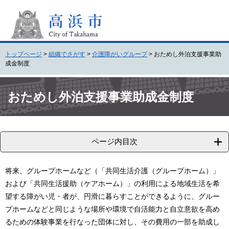
ペ
メ
ー
ニ
ジ
ュ
の
ー
先
を
トップページ
>
組織でさがす
>
介護障がいグループ
>
おためし外泊支援事業助
頭
飛
成金制度
で
ば
す
し
本
。
て
文
おためし外泊支援事業助成金制度
本
文
へ
ページ内目次
将来、グループホームなど（「共同生活介護（グループホーム）」
および「共同生活援助（ケアホーム）」の利用による地域生活を希
望する障がい児・者が、円滑に暮らすことができるように、グルー
プホームなどと同じような場所や環境で自活能力と自立意欲を高め
るための体験事業を行なった団体に対し、その費用の一部を助成し