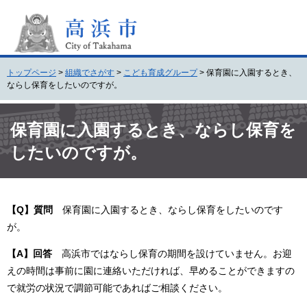
ペ
メ
ー
ニ
ジ
ュ
の
ー
先
を
トップページ
>
組織でさがす
>
こども育成グループ
>
保育園に入園するとき、
頭
飛
ならし保育をしたいのですが。
で
ば
す
し
本
。
て
文
保育園に入園するとき、ならし保育を
本
したいのですが。
文
へ
【Q】質問
保育園に入園するとき、ならし保育をしたいのです
が。
【A】回答
高浜市ではならし保育の期間を設けていません。お迎
えの時間は事前に園に連絡いただければ、早めることができますの
で就労の状況で調節可能であればご相談ください。